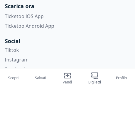
Scarica ora
Ticketoo iOS App
Ticketoo Android App
Social
Tiktok
Instagram
Facebook
Scopri
Salvati
Profilo
X
Vendi
Biglietti
Categorie
Concerti
Sport
Teatri
Attività