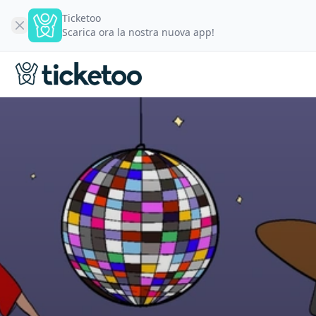
Ticketoo
Scarica ora la nostra nuova app!