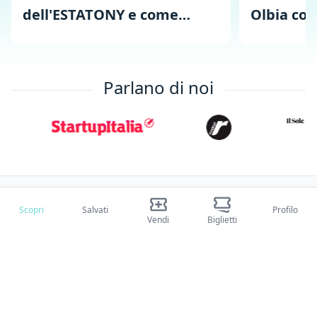
dell'ESTATONY e come
Olbia con
trovare i biglietti
record
Parlano di noi
Scarica ora
Scopri
Salvati
Profilo
Vendi
Biglietti
Ticketoo iOS App
Ticketoo Android App
Social
Tiktok