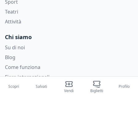
Sport
Teatri
Attività
Chi siamo
Su di noi
Blog
Come funziona
Fiere internazionali
Creator Program
Scopri
Salvati
Profilo
Vendi
Biglietti
Supporto
Policies
FAQ
Privacy Policy