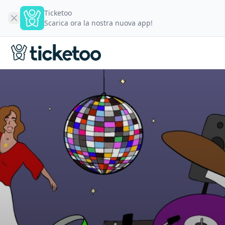
Ticketoo
Scarica ora la nostra nuova app!