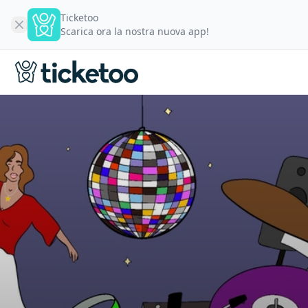
Ticketoo
Scarica ora la nostra nuova app!