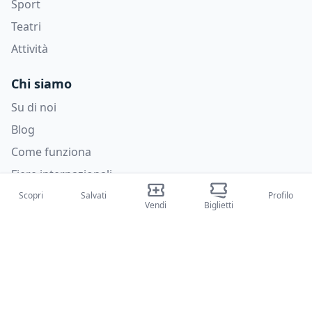
Sport
Teatri
Attività
Chi siamo
Su di noi
Blog
Come funziona
Fiere internazionali
Creator Program
Scopri
Salvati
Profilo
Vendi
Biglietti
Supporto
Policies
FAQ
Privacy Policy