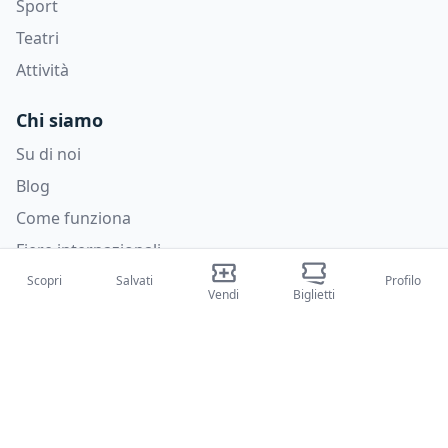
Sport
Teatri
Attività
Chi siamo
Su di noi
Blog
Come funziona
Fiere internazionali
Creator Program
Scopri
Salvati
Profilo
Vendi
Biglietti
Supporto
Policies
FAQ
Privacy Policy