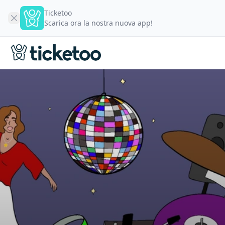
Ticketoo
Scarica ora la nostra nuova app!