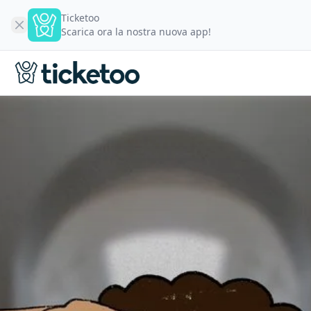
Ticketoo
Scarica ora la nostra nuova app!