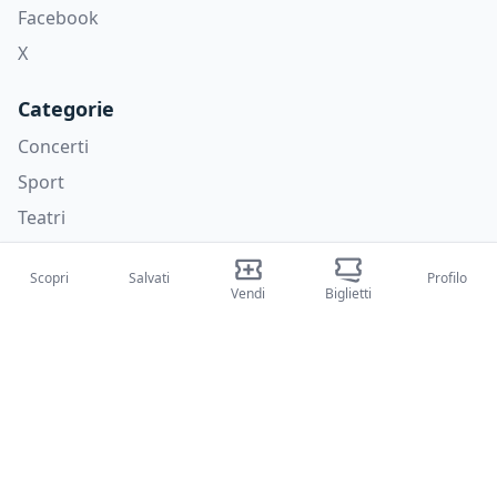
Facebook
X
Categorie
Concerti
Sport
Teatri
Attività
Scopri
Salvati
Profilo
Vendi
Biglietti
Chi siamo
Su di noi
Blog
Come funziona
Fiere internazionali
Creator Program