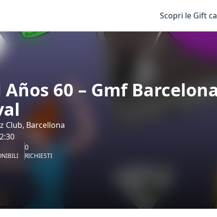
Scopri le Gift c
l Años 60 – Gmf Barcelon
val
z Club, Barcellona
22:30
0
NIBILI
RICHIESTI