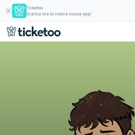
Ticketoo
Scarica ora la nostra nuova app!