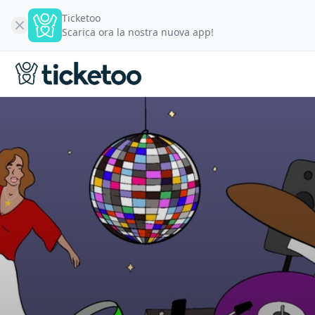
Ticketoo
Scarica ora la nostra nuova app!