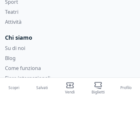
Sport
Teatri
Attività
Chi siamo
Su di noi
Blog
Come funziona
Fiere internazionali
Creator Program
Scopri
Salvati
Profilo
Vendi
Biglietti
Supporto
Policies
FAQ
Privacy Policy