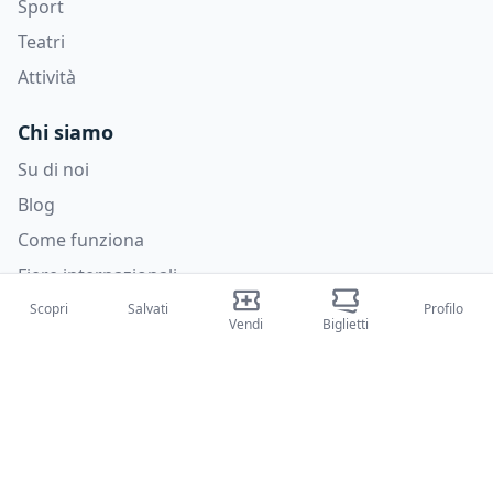
Sport
Teatri
Attività
Chi siamo
Su di noi
Blog
Come funziona
Fiere internazionali
Creator Program
Scopri
Salvati
Profilo
Vendi
Biglietti
Supporto
Policies
FAQ
Privacy Policy