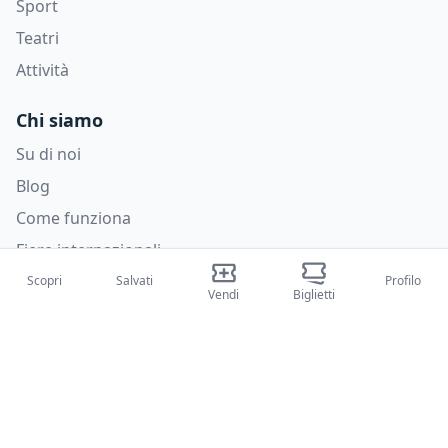
Sport
Teatri
Attività
Chi siamo
Su di noi
Blog
Come funziona
Fiere internazionali
Creator Program
Scopri
Salvati
Profilo
Vendi
Biglietti
Supporto
Policies
FAQ
Privacy Policy