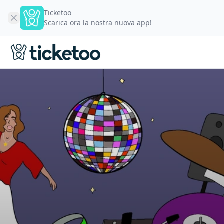
Ticketoo
Scarica ora la nostra nuova app!