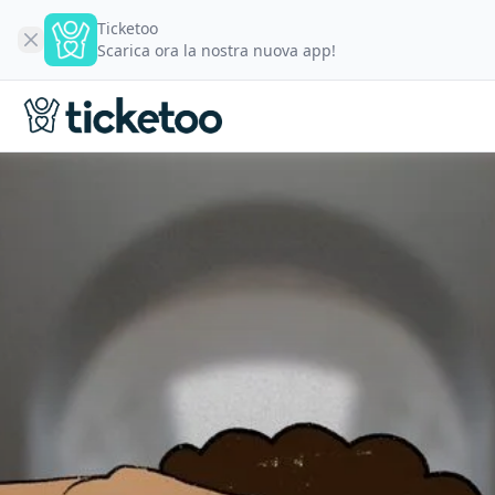
Ticketoo
Scarica ora la nostra nuova app!