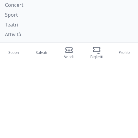
Concerti
Sport
Teatri
Attività
Chi siamo
Scopri
Salvati
Profilo
Vendi
Biglietti
Su di noi
Blog
Come funziona
Fiere internazionali
Creator Program
Supporto
Policies
FAQ