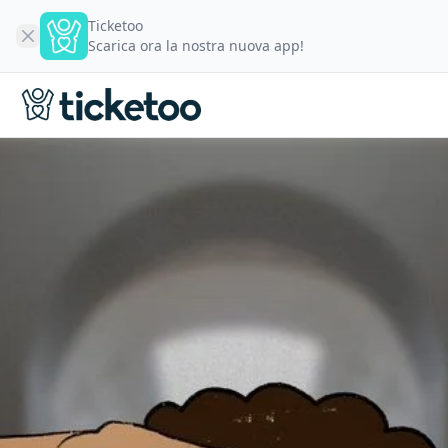
Ticketoo
Scarica ora la nostra nuova app!