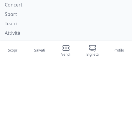
Concerti
Sport
Teatri
Attività
Chi siamo
Scopri
Salvati
Profilo
Vendi
Biglietti
Su di noi
Blog
Come funziona
Fiere internazionali
Creator Program
Supporto
Policies
FAQ