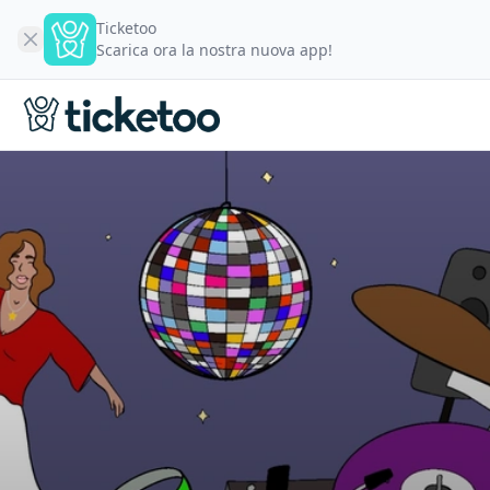
Ticketoo
Scarica ora la nostra nuova app!