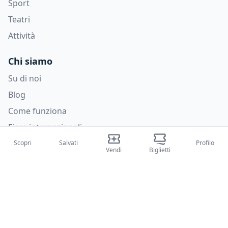
Sport
Teatri
Attività
Chi siamo
Su di noi
Blog
Come funziona
Fiere internazionali
Creator Program
Scopri
Salvati
Profilo
Vendi
Biglietti
Supporto
Policies
FAQ
Privacy Policy