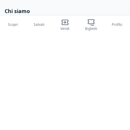
Chi siamo
Su di noi
Scopri
Salvati
Profilo
Vendi
Biglietti
Blog
Come funziona
Fiere internazionali
Creator Program
Supporto
Policies
FAQ
Privacy Policy
Termini e condizioni
Cookie Policy