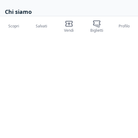
Chi siamo
Su di noi
Scopri
Salvati
Profilo
Vendi
Biglietti
Blog
Come funziona
Fiere internazionali
Creator Program
Supporto
Policies
FAQ
Privacy Policy
Termini e condizioni
Cookie Policy