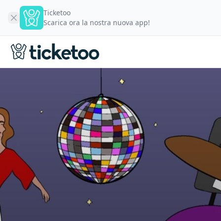
Ticketoo
Scarica ora la nostra nuova app!