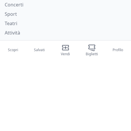
Concerti
Sport
Teatri
Attività
Chi siamo
Scopri
Salvati
Profilo
Vendi
Biglietti
Su di noi
Blog
Come funziona
Fiere internazionali
Creator Program
Supporto
Policies
FAQ