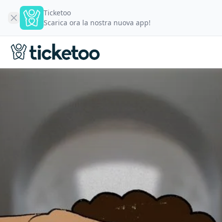
Ticketoo
Scarica ora la nostra nuova app!