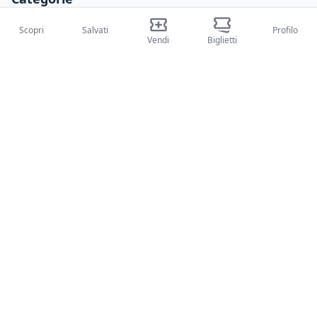
Concerti
Scopri
Salvati
Profilo
Vendi
Biglietti
Sport
Teatri
Attività
Chi siamo
Su di noi
Blog
Come funziona
Fiere internazionali
Creator Program
Supporto
Policies