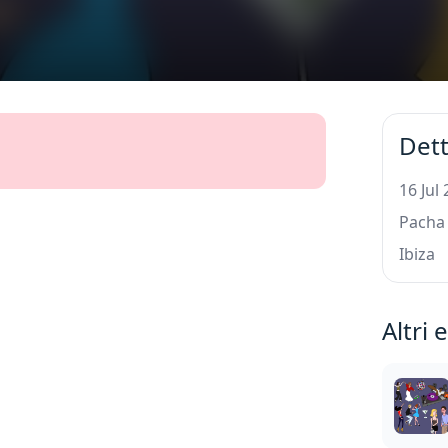
Dett
16 Jul
Pacha
Ibiza
Altri 