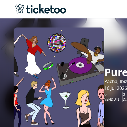
Pure
Pacha, Ibi
16 Jul 2026
0
0
VENDUTI
DI