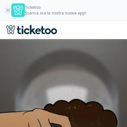
Ticketoo
Scarica ora la nostra nuova app!