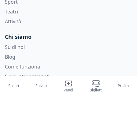
Sport
Teatri
Attività
Chi siamo
Su di noi
Blog
Come funziona
Fiere internazionali
Creator Program
Scopri
Salvati
Profilo
Vendi
Biglietti
Supporto
Policies
FAQ
Privacy Policy