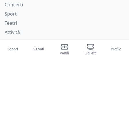
Concerti
Sport
Teatri
Attività
Chi siamo
Scopri
Salvati
Profilo
Vendi
Biglietti
Su di noi
Blog
Come funziona
Fiere internazionali
Creator Program
Supporto
Policies
FAQ