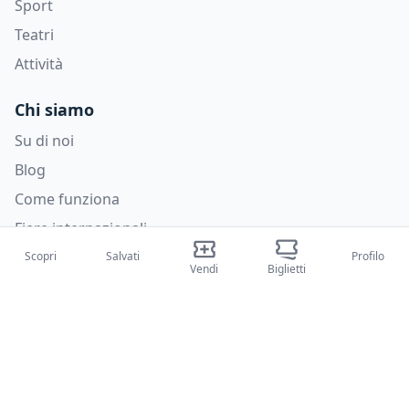
Sport
Teatri
Attività
Chi siamo
Su di noi
Blog
Come funziona
Fiere internazionali
Creator Program
Scopri
Salvati
Profilo
Vendi
Biglietti
Supporto
Policies
FAQ
Privacy Policy