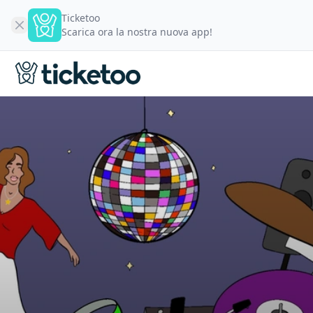
Ticketoo
Scarica ora la nostra nuova app!