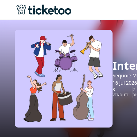
Inte
Sequoie M
16 Jul 2026
3
2
VENDUTI
DI