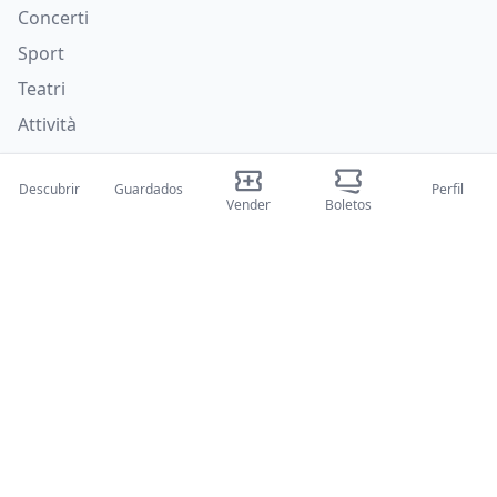
Concerti
Sport
Teatri
Attività
Quiénes somos
Descubrir
Guardados
Perfil
Vender
Boletos
Sobre nosotros
Blog
Cómo funciona
Ferias internacionales
Programa para creadores
Soporte
Políticas
Preguntas frecuentes