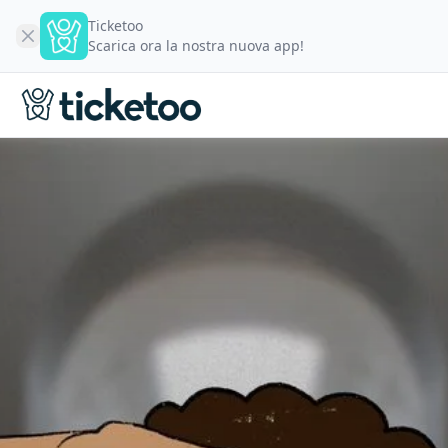
Ticketoo
Scarica ora la nostra nuova app!