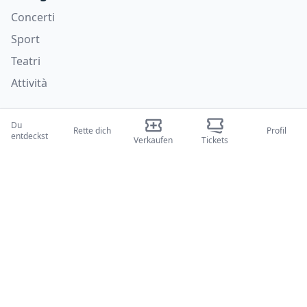
Concerti
Sport
Teatri
Attività
Wer wir sind
Du
Rette dich
Profil
entdeckst
Über uns
Verkaufen
Tickets
Blogs
Wie es funktioniert
Internationale Messen
Creator-Programm
Unterstützung
Richtlinien