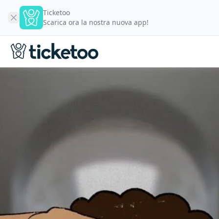
Ticketoo
Scarica ora la nostra nuova app!