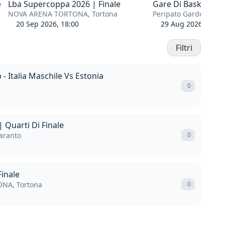
e
Lba Supercoppa 2026 | Finale
Gare Di Basket 3X3
NOVA ARENA TORTONA, Tortona
Peripato Gardens, Ta
20 Sep 2026, 18:00
29 Aug 2026, 10:00
Filtri
- Italia Maschile Vs Estonia
0
 Quarti Di Finale
aranto
0
inale
NA, Tortona
0