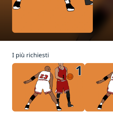
I più richiesti
1