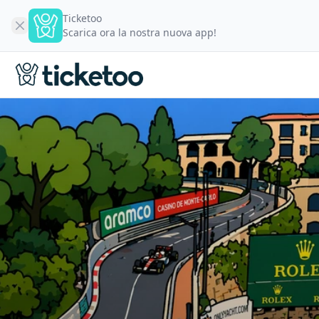
Ticketoo
Scarica ora la nostra nuova app!