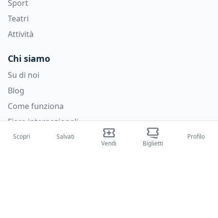
Sport
Teatri
Attività
Chi siamo
Su di noi
Blog
Come funziona
Fiere internazionali
Creator Program
Scopri
Salvati
Profilo
Vendi
Biglietti
Supporto
Policies
FAQ
Privacy Policy