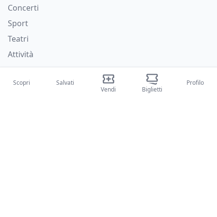
Concerti
Sport
Teatri
Attività
Chi siamo
Scopri
Salvati
Profilo
Vendi
Biglietti
Su di noi
Blog
Come funziona
Fiere internazionali
Creator Program
Supporto
Policies
FAQ