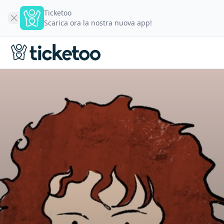
Ticketoo
Scarica ora la nostra nuova app!