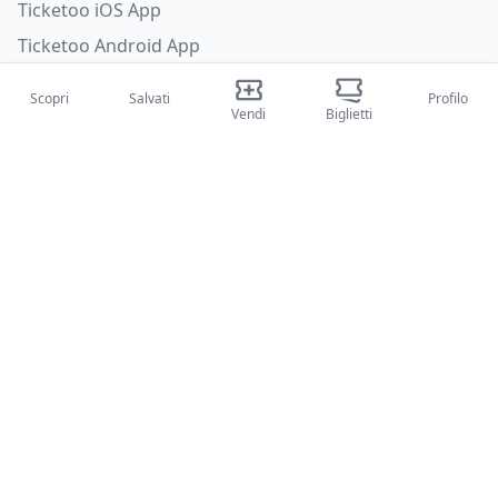
Ticketoo iOS App
Ticketoo Android App
Social
Scopri
Salvati
Profilo
Vendi
Biglietti
Tiktok
Instagram
Facebook
X
Categorie
Concerti
Sport
Teatri
Attività
Chi siamo