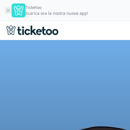
Ticketoo
Scarica ora la nostra nuova app!