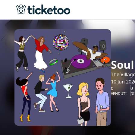
Soul
The Village
10 Jun 202
0
0
VENDUTI
DI