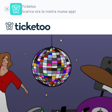
Ticketoo
Scarica ora la nostra nuova app!