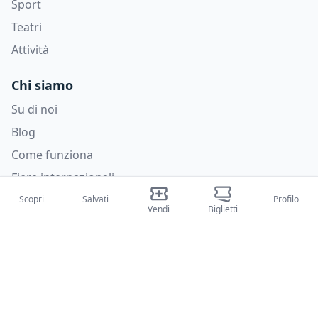
Sport
Teatri
Attività
Chi siamo
Su di noi
Blog
Come funziona
Fiere internazionali
Creator Program
Scopri
Salvati
Profilo
Vendi
Biglietti
Supporto
Policies
FAQ
Privacy Policy