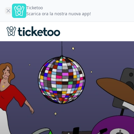
Ticketoo
Scarica ora la nostra nuova app!