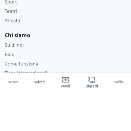
Sport
Teatri
Attività
Chi siamo
Su di noi
Blog
Come funziona
Fiere internazionali
Creator Program
Scopri
Salvati
Profilo
Vendi
Biglietti
Supporto
Policies
FAQ
Privacy Policy