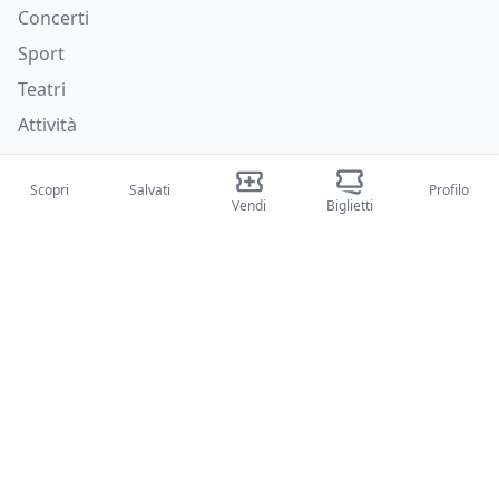
Concerti
Sport
Teatri
Attività
Chi siamo
Scopri
Salvati
Profilo
Vendi
Biglietti
Su di noi
Blog
Come funziona
Fiere internazionali
Creator Program
Supporto
Policies
FAQ