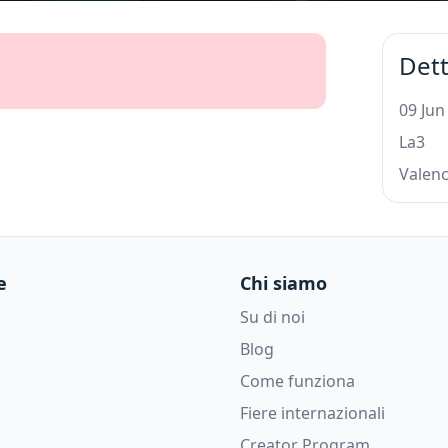
Dett
09 Jun
La3
Valen
e
Chi siamo
Su di noi
Blog
Come funziona
Fiere internazionali
Creator Program