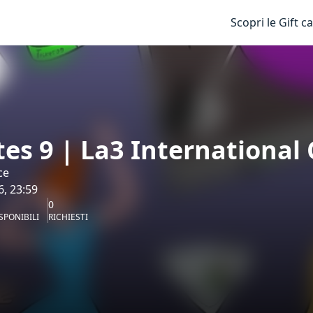
Scopri le Gift c
es 9 | La3 International 
ce
6, 23:59
0
SPONIBILI
RICHIESTI