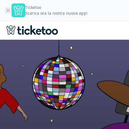
Ticketoo
Scarica ora la nostra nuova app!