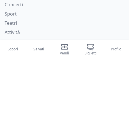
Concerti
Sport
Teatri
Attività
Chi siamo
Scopri
Salvati
Profilo
Vendi
Biglietti
Su di noi
Blog
Come funziona
Fiere internazionali
Creator Program
Supporto
Policies
FAQ