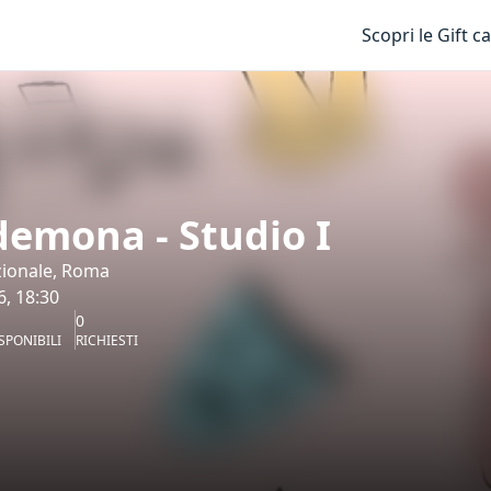
Scopri le Gift c
emona - Studio I
zionale, Roma
6, 18:30
0
SPONIBILI
RICHIESTI