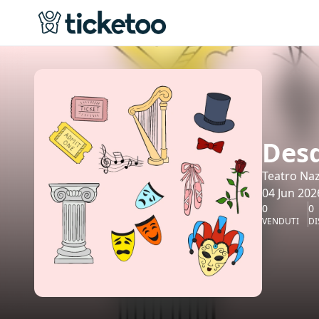
Desd
Teatro Na
04 Jun 202
0
0
VENDUTI
DI