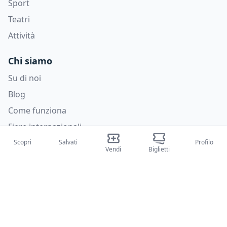
Sport
Teatri
Attività
Chi siamo
Su di noi
Blog
Come funziona
Fiere internazionali
Creator Program
Scopri
Salvati
Profilo
Vendi
Biglietti
Supporto
Policies
FAQ
Privacy Policy