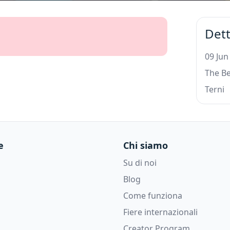
Dett
09 Jun
The B
Terni
e
Chi siamo
Su di noi
Blog
Come funziona
Fiere internazionali
Creator Program