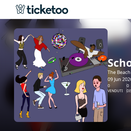
Scho
The Beach
09 Jun 202
0
0
VENDUTI
DI