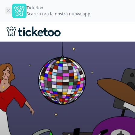
Ticketoo
Scarica ora la nostra nuova app!