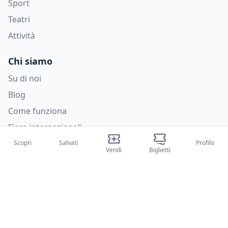
Sport
Teatri
Attività
Chi siamo
Su di noi
Blog
Come funziona
Fiere internazionali
Creator Program
Scopri
Salvati
Profilo
Vendi
Biglietti
Supporto
Policies
FAQ
Privacy Policy