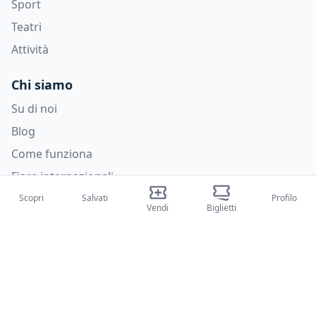
Sport
Teatri
Attività
Chi siamo
Su di noi
Blog
Come funziona
Fiere internazionali
Creator Program
Scopri
Salvati
Profilo
Vendi
Biglietti
Supporto
Policies
FAQ
Privacy Policy