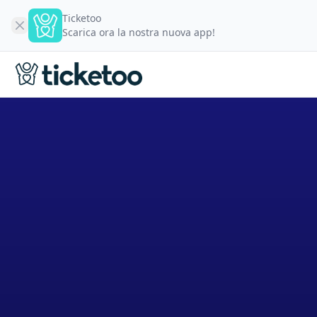
Ticketoo
Scarica ora la nostra nuova app!