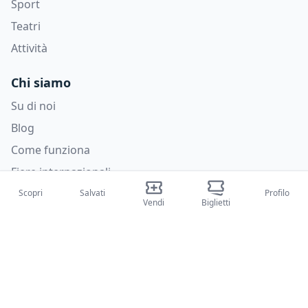
Sport
Teatri
Attività
Chi siamo
Su di noi
Blog
Come funziona
Fiere internazionali
Creator Program
Scopri
Salvati
Profilo
Vendi
Biglietti
Supporto
Policies
FAQ
Privacy Policy