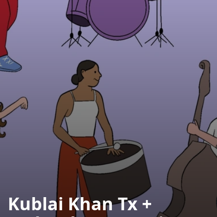
Kublai Khan Tx +