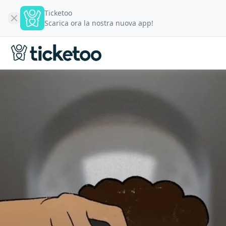
Ticketoo
Scarica ora la nostra nuova app!