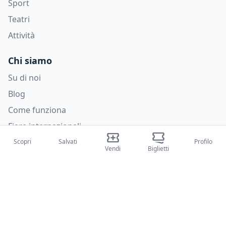
Sport
Teatri
Attività
Chi siamo
Su di noi
Blog
Come funziona
Fiere internazionali
Creator Program
Scopri
Salvati
Profilo
Vendi
Biglietti
Supporto
Policies
FAQ
Privacy Policy