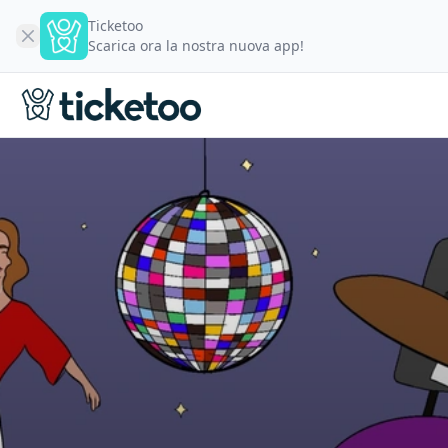
Ticketoo
Scarica ora la nostra nuova app!