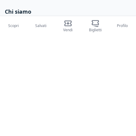
Chi siamo
Su di noi
Scopri
Salvati
Profilo
Vendi
Biglietti
Blog
Come funziona
Fiere internazionali
Creator Program
Supporto
Policies
FAQ
Privacy Policy
Termini e condizioni
Cookie Policy