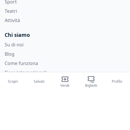
Sport
Teatri
Attività
Chi siamo
Su di noi
Blog
Come funziona
Fiere internazionali
Creator Program
Scopri
Salvati
Profilo
Vendi
Biglietti
Supporto
Policies
FAQ
Privacy Policy