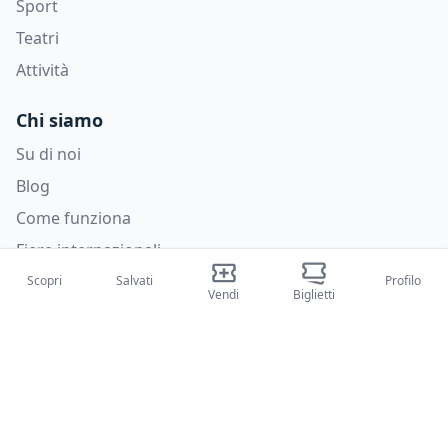
Sport
Teatri
Attività
Chi siamo
Su di noi
Blog
Come funziona
Fiere internazionali
Creator Program
Scopri
Salvati
Profilo
Vendi
Biglietti
Supporto
Policies
FAQ
Privacy Policy