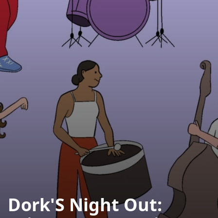
Dork'S Night Out: