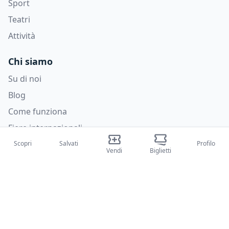
Sport
Teatri
Attività
Chi siamo
Su di noi
Blog
Come funziona
Fiere internazionali
Creator Program
Scopri
Salvati
Profilo
Vendi
Biglietti
Supporto
Policies
FAQ
Privacy Policy