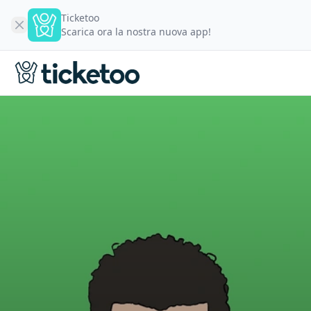
Ticketoo
Scarica ora la nostra nuova app!