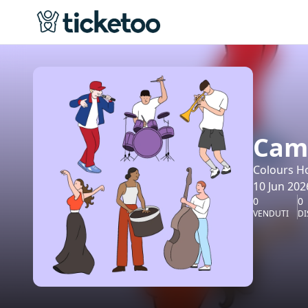
Cam
Colours H
10 Jun 202
0
0
VENDUTI
DI