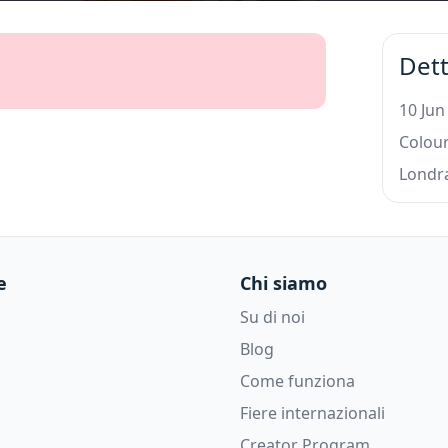
Dett
10 Jun
Colou
Londr
e
Chi siamo
Su di noi
Blog
Come funziona
Fiere internazionali
Creator Program